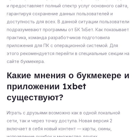
и предоставляет полный спектр услуг основного сайта,
гарантируя сохранение данных пользователей и
доступность для всех. В данной ситуации пользователи
подразумевают программы от БК 1хБет. Как показывает
практика, команда разработчиков подготовила
приложения для ПК с операционной системой.
Для
этого рекомендуется перейти в специальные секции на
сайте букмекера.
Какие мнения о букмекере и
приложении 1xbet
существуют?
Играть с друзьями возможно как в одной локальной
сети, так и через точку доступа. Новая версия 2
включает в себя новый контент — карты, скины,
исправление ошибок и множество других