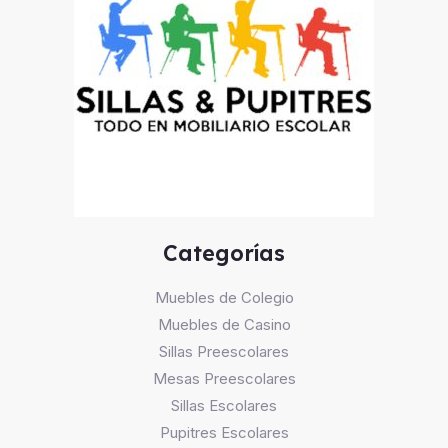
Categorías
Muebles de Colegio
Muebles de Casino
Sillas Preescolares
Mesas Preescolares
Sillas Escolares
Pupitres Escolares