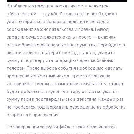
Вдобавок к этому, проверка личности является
обязательной — службе безопасности необходимо
удостовериться в совершеннолетии игрока для
соблюдения законодательства и правил. Вывод
средств осуществляется очень просто — включая
разнообразные финансовые инструменты. Перейдите в
личный кабинет, выберите метод вывода, укажите
сумму и подтвердите операцию через мобильный
телефон. После выбора события необходимо сделать
прогноз на конкретный исход, просто кликнув на
коэффициент рядом с возможным результатом; ставка
будет добавлена в купон. Беттеру остается указать
сумму пари и подтвердить свои действия. Каждый раз
не требуется подтверждать разрешение на обработку
стороннего приложения.
По завершении загрузки файлов также скачивается