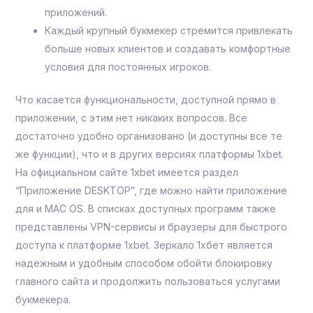
приложений.
Каждый крупный букмекер стремится привлекать
больше новых клиентов и создавать комфортные
условия для постоянных игроков.
Что касается функциональности, доступной прямо в
приложении, с этим нет никаких вопросов. Все
достаточно удобно организовано (и доступны все те
же функции), что и в других версиях платформы 1xbet.
На официальном сайте 1xbet имеется раздел
“Приложение DESKTOP”, где можно найти приложение
для и MAC OS. В списках доступных программ также
представлены VPN-сервисы и браузеры для быстрого
доступа к платформе 1xbet. Зеркало 1хбет является
надежным и удобным способом обойти блокировку
главного сайта и продолжить пользоваться услугами
букмекера.