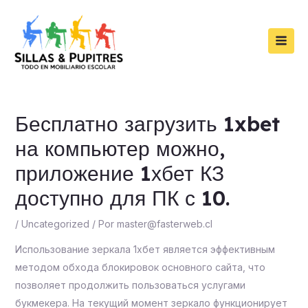
Ir
Navegación
Main
al
de
Men
contenido
entradas
r
Бесплатно загрузить 1xbet
на компьютер можно,
приложение 1хбет КЗ
доступно для ПК с 10.
/
Uncategorized
/ Por
master@fasterweb.cl
r
Использование зеркала 1хбет является эффективным
методом обхода блокировок основного сайта, что
позволяет продолжить пользоваться услугами
букмекера. На текущий момент зеркало функционирует