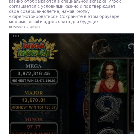
казино отображаются в специальной вкладке. Игрок
соглашается с условиями казино и подтверждает
свое совершеннолетие, нажав кнопку
«Зарегистрироваться». Сохраните в этом браузере
моё имя, email и адрес сайта для будущих
комментариев.