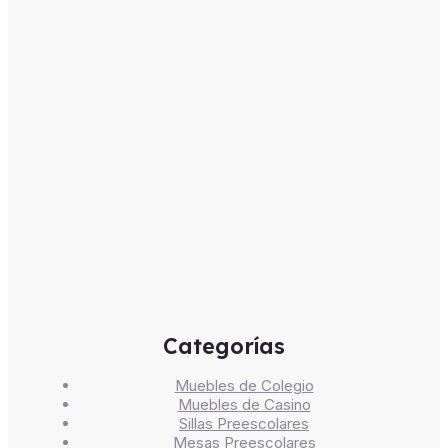
Categorías
Muebles de Colegio
Muebles de Casino
Sillas Preescolares
Mesas Preescolares