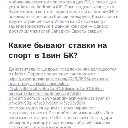
мобильная версия и приложения для ПК, а также для
устройств на Android и iOS. Опыт подсказывает, что
букмекерская контора ориентируется на рынок СНГ и
принимает игроков из России, Беларуси, Казахстана и
других стран региона.
Игроки из 52 стран могут
зарегистрироваться в данной конторе — однако
доступ для жителей Западной Европы закрыт.
Какие бывают ставки на
спорт в 1вин БК?
Действительно щедрые предложения наблюдаются
от 1хбет. Первое пополнение счета может
https://www.gdamagazine.com/2026/05/16/plexanov-
adina-rusiya-iqtisad-universiteti-
t%c9%99l%c9%99b%c9%99sinin-s%c9%99xsi-
hesabina-daxil-olmaq-kifay%c9%99t-
q%c9%99d%c9%99r-asandir-lakin-yeni-baslayanlar-
b%c9%99zi-c%c9%99tinlikl%c9%99rl/
сопровождаться одним из двух вариантов
стартового пакета. Разнообразие и широкий выбор
спортивных ставок в 1хбет впечатляют. Благодаря
обширному выбору спортивных событий компания
стала популярной в интернете.