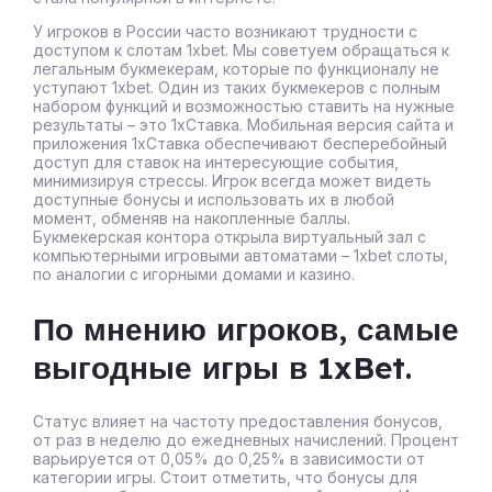
У игроков в России часто возникают трудности с
доступом к слотам 1xbet. Мы советуем обращаться к
легальным букмекерам, которые по функционалу не
уступают 1xbet. Один из таких букмекеров с полным
набором функций и возможностью ставить на нужные
результаты – это 1xСтавка. Мобильная версия сайта и
приложения 1xСтавка обеспечивают бесперебойный
доступ для ставок на интересующие события,
минимизируя стрессы. Игрок всегда может видеть
доступные бонусы и использовать их в любой
момент, обменяв на накопленные баллы.
Букмекерская контора открыла виртуальный зал с
компьютерными игровыми автоматами – 1xbet слоты,
по аналогии с игорными домами и казино.
По мнению игроков, самые
выгодные игры в 1xBet.
Статус влияет на частоту предоставления бонусов,
от раз в неделю до ежедневных начислений. Процент
варьируется от 0,05% до 0,25% в зависимости от
категории игры. Стоит отметить, что бонусы для