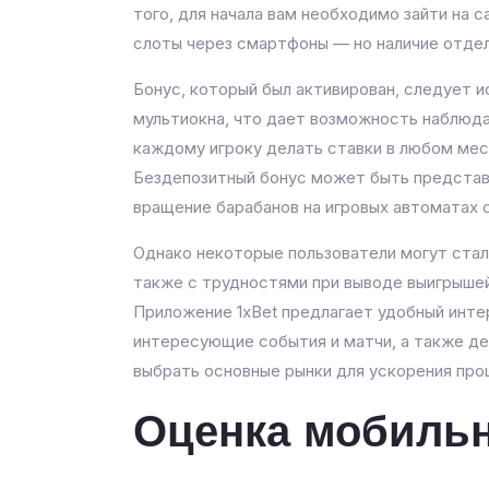
того, для начала вам необходимо зайти на с
слоты через смартфоны — но наличие отде
Бонус, который был активирован, следует и
мультиокна, что дает возможность наблюда
каждому игроку делать ставки в любом мес
Бездепозитный бонус может быть представл
вращение барабанов на игровых автоматах 
Однако некоторые пользователи могут сталк
также с трудностями при выводе выигрышей
Приложение 1xBet предлагает удобный инт
интересующие события и матчи, а также де
выбрать основные рынки для ускорения про
Оценка мобильн