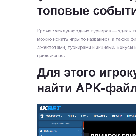
топовые событи
Кроме международных турниров — здесь та
можно искать игры по названию), а также ф
джекпотами, турнирами и акциями. Бонусы Б
приложение.
Для этого игрок
найти APK-файл 