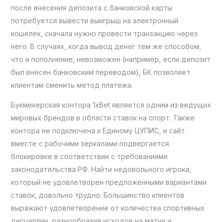
после внесения депозита с банковской карты
потребуется вывести выигрыш на электронный
кошелек, сначала нужно провести транзакцию через
него. В случаях, когда вывод денег тем же способом,
что и пополнение, невозможен (например, если депозит
был внесен банковским переводом), БК позволяет
клиентам сменить метод платежа.
Букмекерская контора 1xBet является одним из ведущих
мировых брендов в области ставок на спорт. Также
контора не подключена к Единому ЦУПИС, и сайт
вместе с рабочими зеркалами подвергается
блокировке в соответствии с требованиями
законодательства РФ. Найти недовольного игрока,
который не удовлетворен предложенными вариантами
ставок, довольно трудно. Большинство клиентов
выражают удовлетворение от количества спортивных
дисциплин, разнообразия исходов на матчи и