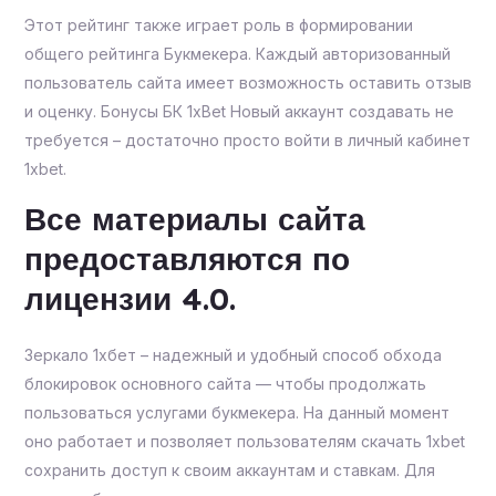
Этот рейтинг также играет роль в формировании
общего рейтинга Букмекера. Каждый авторизованный
пользователь сайта имеет возможность оставить отзыв
и оценку. Бонусы БК 1xBet Новый аккаунт создавать не
требуется – достаточно просто войти в личный кабинет
1xbet.
Все материалы сайта
предоставляются по
лицензии 4.0.
Зеркало 1хбет – надежный и удобный способ обхода
блокировок основного сайта — чтобы продолжать
пользоваться услугами букмекера.
На данный момент
оно работает и позволяет пользователям
скачать 1xbet
сохранить доступ к своим аккаунтам и ставкам. Для