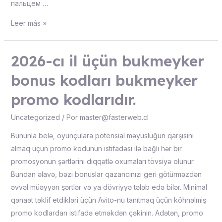
пальцем …
Leer más »
2026-cı il üçün bukmeyker
2026-
cı
bonus kodları bukmeyker
il
promo kodlarıdır.
üçün
bukmeyker
Uncategorized
/ Por
master@fasterweb.cl
bonus
kodları
Bununla belə, oyunçulara potensial məyusluğun qarşısını
bukmeyker
almaq üçün promo kodunun istifadəsi ilə bağlı hər bir
promo
promosyonun şərtlərini diqqətlə oxumaları tövsiyə olunur.
kodlarıdır.
Bundan əlavə, bəzi bonuslar qazancınızı geri götürməzdən
əvvəl müəyyən şərtlər və ya dövriyyə tələb edə bilər. Minimal
qənaət təklif etdikləri üçün Avito-nu tanıtmaq üçün köhnəlmiş
promo kodlardan istifadə etməkdən çəkinin. Adətən, promo