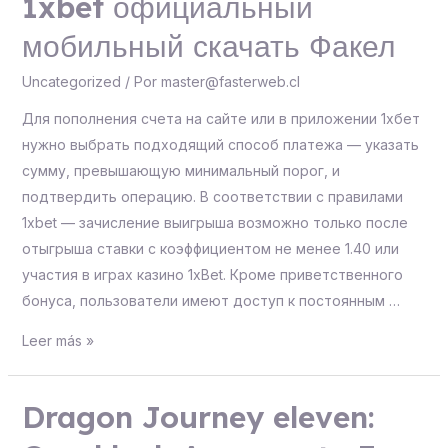
1xbet официальный
зеркало
мобильный скачать Факел
1xbet
официальный
Uncategorized
/ Por
master@fasterweb.cl
мобильный
скачать
Для пополнения счета на сайте или в приложении 1хбет
Факел
нужно выбрать подходящий способ платежа — указать
сумму, превышающую минимальный порог, и
подтвердить операцию. В соответствии с правилами
1xbet — зачисление выигрыша возможно только после
отыгрыша ставки с коэффициентом не менее 1.40 или
участия в играх казино 1xBet. Кроме приветственного
бонуса, пользователи имеют доступ к постоянным …
Leer más »
Dragon Journey eleven:
Dragon
Journey