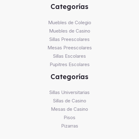
Categorías
Muebles de Colegio
Muebles de Casino
Sillas Preescolares
Mesas Preescolares
Sillas Escolares
Pupitres Escolares
Categorías
Sillas Universitarias
Sillas de Casino
Mesas de Casino
Pisos
Pizarras