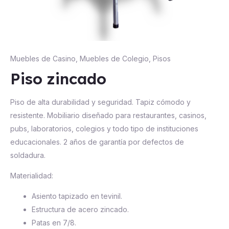
Muebles de Casino
,
Muebles de Colegio
,
Pisos
Piso zincado
Piso de alta durabilidad y seguridad. Tapiz cómodo y
resistente. Mobiliario diseñado para restaurantes, casinos,
pubs, laboratorios, colegios y todo tipo de instituciones
educacionales. 2 años de garantía por defectos de
soldadura.
Materialidad:
Asiento tapizado en tevinil.
Estructura de acero zincado.
Patas en 7/8.