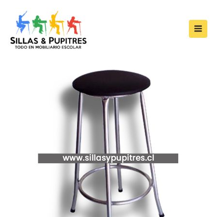
Ir
Main
al
Men
contenido
r
r