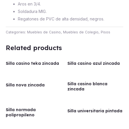
Aros en 3/4.
Soldadura MIG.
Regatones de PVC de alta densidad, negros.
Categories:
Muebles de Casino
,
Muebles de Colegio
,
Pisos
Related products
Silla casino teka zincada
Silla casino azul zincada
Silla casino blanca
Silla nova zincada
zincada
Silla normada
Silla universitaria pintada
polipropileno