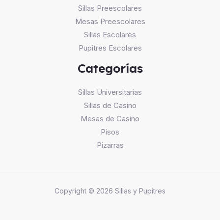
Sillas Preescolares
Mesas Preescolares
Sillas Escolares
Pupitres Escolares
Categorías
Sillas Universitarias
Sillas de Casino
Mesas de Casino
Pisos
Pizarras
Copyright © 2026 Sillas y Pupitres