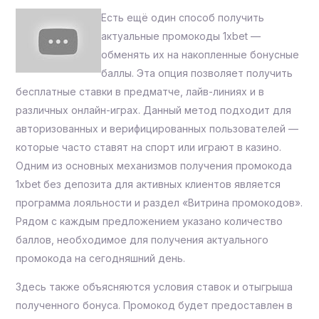
Есть ещё один способ получить
актуальные промокоды 1xbet —
обменять их на накопленные бонусные
баллы. Эта опция позволяет получить
бесплатные ставки в предматче, лайв-линиях и в
различных онлайн-играх. Данный метод подходит для
авторизованных и верифицированных пользователей —
которые часто ставят на спорт или играют в казино.
Одним из основных механизмов получения промокода
1xbet без депозита для активных клиентов является
программа лояльности и раздел «Витрина промокодов».
Рядом с каждым предложением указано количество
баллов, необходимое для получения актуального
промокода на сегодняшний день.
Здесь также объясняются условия ставок и отыгрыша
полученного бонуса. Промокод будет предоставлен в