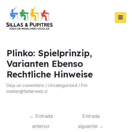
Ir
Navegación
Main
al
de
Men
contenido
entradas
r
Plinko: Spielprinzip,
Varianten Ebenso
Rechtliche Hinweise
Deja un comentario
/
Uncategorized
/ Por
master@fasterweb.cl
r
←
Entrada
Entrada
anterior
siguiente
→