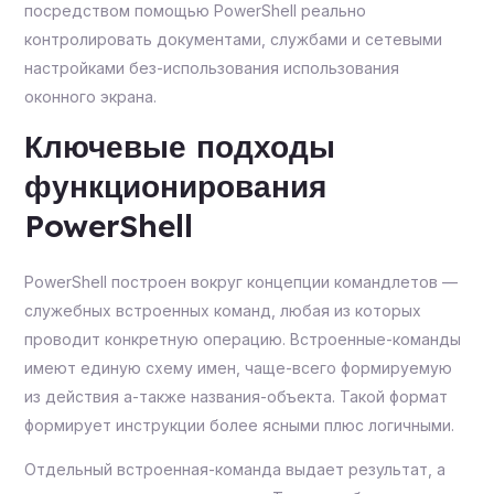
посредством помощью PowerShell реально
контролировать документами, службами и сетевыми
настройками без-использования использования
оконного экрана.
Ключевые подходы
функционирования
PowerShell
PowerShell построен вокруг концепции командлетов —
служебных встроенных команд, любая из которых
проводит конкретную операцию. Встроенные-команды
имеют единую схему имен, чаще-всего формируемую
из действия а-также названия-объекта. Такой формат
формирует инструкции более ясными плюс логичными.
Отдельный встроенная-команда выдает результат, а