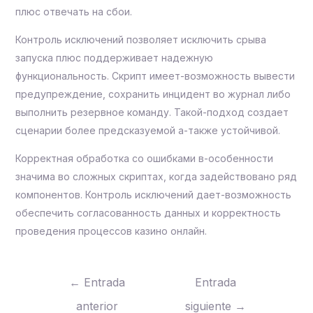
плюс отвечать на сбои.
Контроль исключений позволяет исключить срыва
запуска плюс поддерживает надежную
функциональность. Скрипт имеет-возможность вывести
предупреждение, сохранить инцидент во журнал либо
выполнить резервное команду. Такой-подход создает
сценарии более предсказуемой а-также устойчивой.
Корректная обработка со ошибками в-особенности
значима во сложных скриптах, когда задействовано ряд
компонентов. Контроль исключений дает-возможность
обеспечить согласованность данных и корректность
проведения процессов казино онлайн.
←
Entrada
Entrada
anterior
siguiente
→