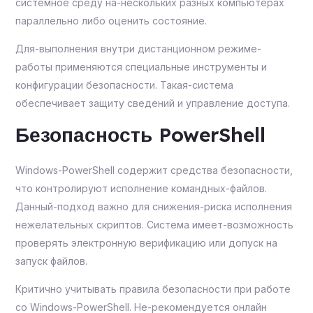
системное среду на-нескольких разных компьютерах
параллельно либо оценить состояние.
Для-выполнения внутри дистанционном режиме-
работы применяются специальные инструменты и
конфигурации безопасности. Такая-система
обеспечивает защиту сведений и управление доступа.
Безопасность PowerShell
Windows-PowerShell содержит средства безопасности,
что контролируют исполнение командных-файлов.
Данный-подход важно для снижения-риска исполнения
нежелательных скриптов. Система имеет-возможность
проверять электронную верификацию или допуск на
запуск файлов.
Критично учитывать правила безопасности при работе
со Windows-PowerShell. Не-рекомендуется онлайн