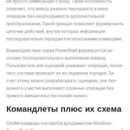
не-просто символьную строку. Такая-особенность
означает, что вывод реально передавать в иные
операции без-необходимости дополнительной
преобразования. Такой принцип позволяет формировать
цепочки действий, внутри которых информация
последовательно передаются несколькими командами.
Взаимодействие через PowerShell формируется на-
основе последовательного выполнения команд.
Пользователь или сценарий указывает операции, после-
чего система проводит их во заданном порядке. За-
счет этому можно разрабатывать сценарии, они без-
ручного-участия выполняют сложные операции без
прямого вмешательства онлайн казино.
Командлеты плюс их схема
Cmdlet-команды считаются фундаментом Windows-