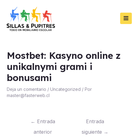
Ir
Navegación
Main
al
de
Men
contenido
entradas
r
Mostbet: Kasyno online z
unikalnymi grami i
bonusami
Deja un comentario
/
Uncategorized
/ Por
master@fasterweb.cl
r
←
Entrada
Entrada
anterior
siguiente
→